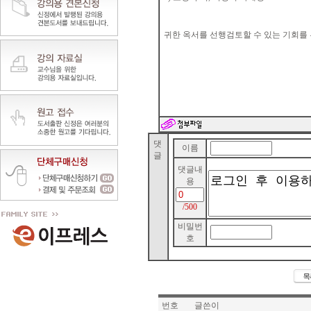
귀한 옥서를 선행검토할 수 있는 기회를
댓
이름
글
댓글내
용
/500
비밀번
호
번호
글쓴이