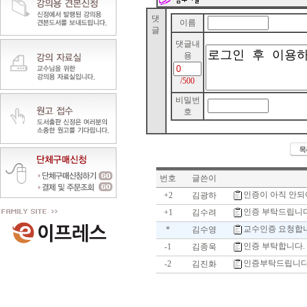
댓
이름
글
댓글내
용
/500
비밀번
호
번호
글쓴이
인증이 아직 안
+2
김광하
인증 부탁드립니다
+1
김수려
교수인증 요청합
*
김수영
인증 부탁합니다.
-1
김종욱
인증부탁드립니
-2
김진화