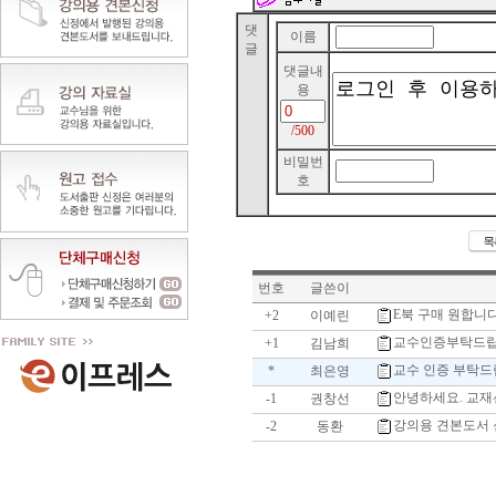
댓
이름
글
댓글내
용
/500
비밀번
호
번호
글쓴이
E북 구매 원합니
+2
이예린
교수인증부탁드
+1
김남희
교수 인증 부탁드
*
최은영
안녕하세요. 교재
-1
권창선
강의용 견본도서
-2
동환